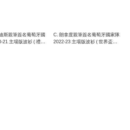
迪斯親筆簽名葡萄牙國
C. 朗拿度親筆簽名葡萄牙國家隊
0-21 主場版波衫 ( 禮盒
2022-23 主場版波衫 ( 世界盃特
別版 )