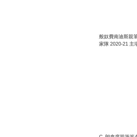
般奴費南迪斯親
家隊 2020-21 
C. 朗拿度親筆