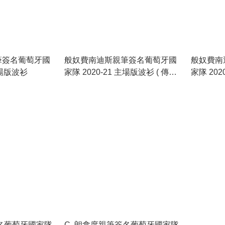
筆簽名葡萄牙國
般奴費南迪斯親筆簽名葡萄牙國
般奴費南
主場版波衫
家隊 2020-21 主場版波衫 ( 傳奇
家隊 202
裝裱 )
裝 )
簽名葡萄牙國家隊
C. 朗拿度親筆簽名葡萄牙國家隊