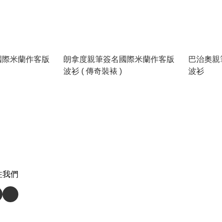
國際米蘭作客版
朗拿度親筆簽名國際米蘭作客版
巴治奧親
波衫 ( 傳奇裝裱 )
波衫
注我們