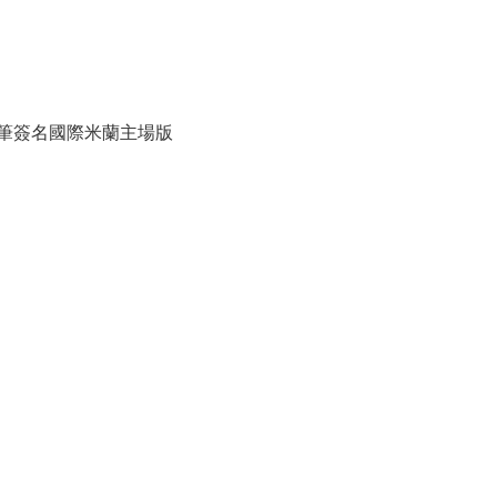
筆簽名國際米蘭主場版