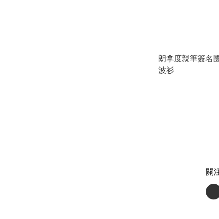
朗拿度親筆簽名
波衫
關