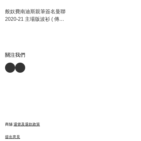
般奴費南迪斯親筆簽名曼聯
2020-21 主場版波衫 ( 傳奇
裝裱 )
關注我們
商舖
退貨及退款政策
提出意見