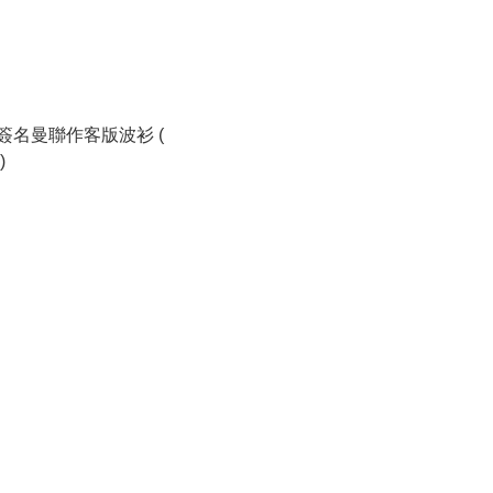
簽名曼聯作客版波衫 (
)