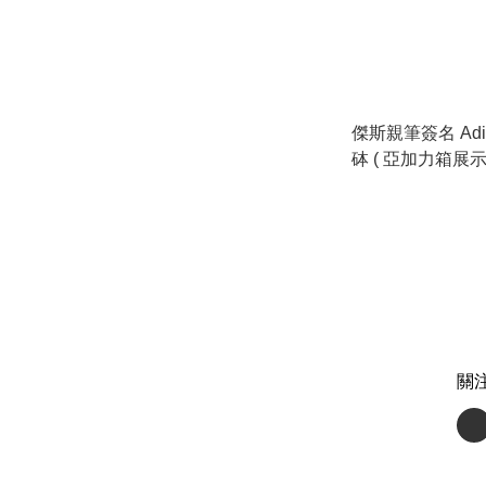
傑斯親筆簽名 Adida
砵 ( 亞加力箱展示 
關