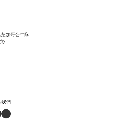
名芝加哥公牛隊
波衫
注我們