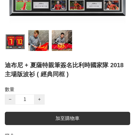
迪布尼 + 夏薩特親筆簽名比利時國家隊 2018
主場版波衫 ( 經典同框 )
數量
−
+
加至購物車